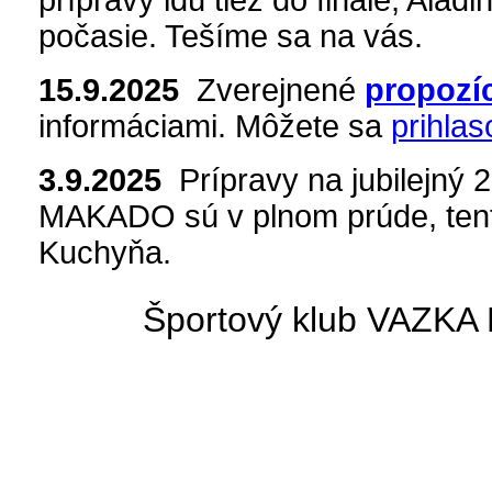
prípravy idú tiež do finále, Alad
počasie. Tešíme sa na vás.
15.9.2025
Zverejnené
propozí
informáciami. Môžete sa
prihlas
3.9.2025
Prípravy na jubilejný 2
MAKADO sú v plnom prúde, tent
Kuchyňa.
Športový klub VAZKA 