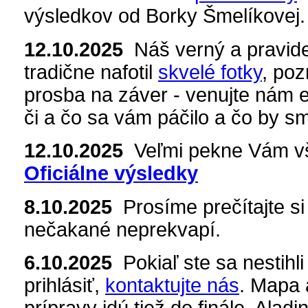
výsledkov od Borky Šmelíkovej.
12.10.2025
Náš verný a pravid
tradične nafotil
skvelé fotky
, poz
prosba na záver - venujte nám 
či a čo sa vám páčilo a čo by sm
12.10.2025
Veľmi pekne Vám vš
Oficiálne výsledky
8.10.2025
Prosíme prečítajte s
nečakané neprekvapí.
6.10.2025
Pokiaľ ste sa nestihl
prihlásiť,
kontaktujte nás
. Mapa 