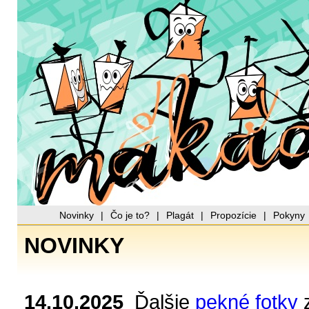
Novinky
|
Čo je to?
|
Plagát
|
Propozície
|
Pokyny
NOVINKY
14.10.2025
Ďalšie
pekné fotky
z